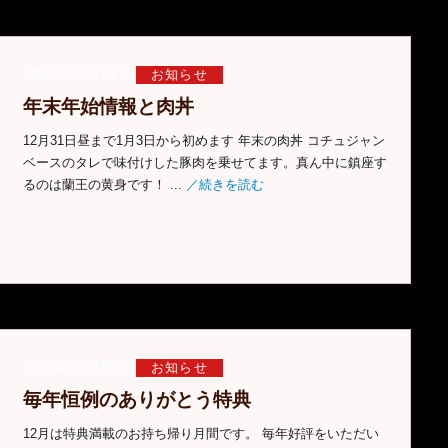
2022年12月24日
お知らせ
年末年始情報と肉丼
12月31日昼まで1月3日から初めます 年末の肉丼 コチュジャン
ベースのタレで味付けした豚肉を乗せてます。真ん中に鎮座す
るのは蘭王の黄身です！ ...
／続きを読む
2022年11月30日
お知らせ
毎年恒例のありがとう特典
12月は特典満載のお持ち帰り月間です。 毎年好評をいただい