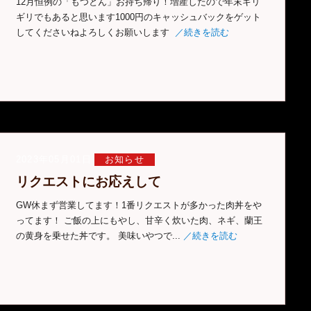
12月恒例の「もつとん」お持ち帰り！増産したので年末ギリ
ギリでもあると思います1000円のキャッシュバックをゲット
してくださいねよろしくお願いします
／続きを読む
2023年05月01日
お知らせ
リクエストにお応えして
GW休まず営業してます！1番リクエストが多かった肉丼をや
ってます！ ご飯の上にもやし、甘辛く炊いた肉、ネギ、蘭王
の黄身を乗せた丼です。 美味いやつで...
／続きを読む